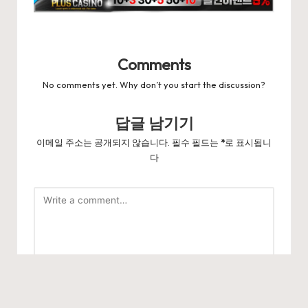
Comments
No comments yet. Why don’t you start the discussion?
답글 남기기
이메일 주소는 공개되지 않습니다.
필수 필드는
*
로 표시됩니
다