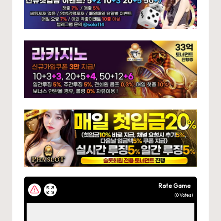
Rate Game
(
0
Votes)