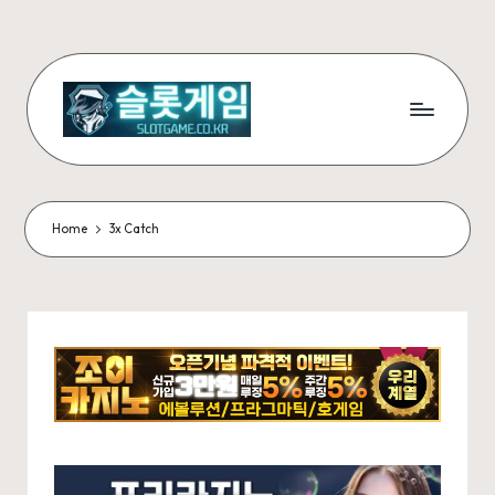
Skip
to
content
슬
무
료
롯
슬
게
롯
Home
3x Catch
게
임
임