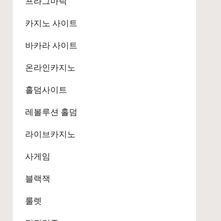
프라그마틱
카지노 사이트
바카라 사이트
온라인카지노
홀덤사이트
레볼루션 홀덤
라이브카지노
사게임
블랙잭
룰렛