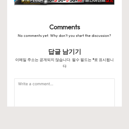
Comments
No comments yet. Why don’t you start the discussion?
답글 남기기
이메일 주소는 공개되지 않습니다.
필수 필드는
*
로 표시됩니
다