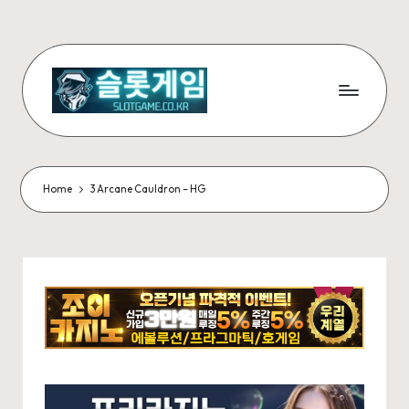
Skip
to
content
슬
무
료
롯
슬
게
롯
Home
3 Arcane Cauldron – HG
게
임
임