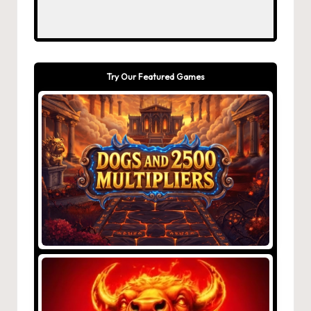
Try Our Featured Games