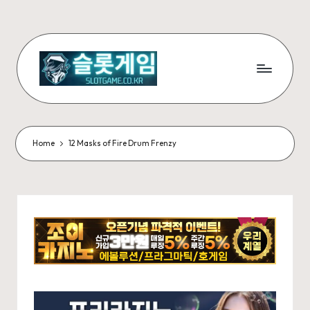
Skip
to
content
슬
무
료
롯
슬
게
롯
Home
12 Masks of Fire Drum Frenzy
게
임
임