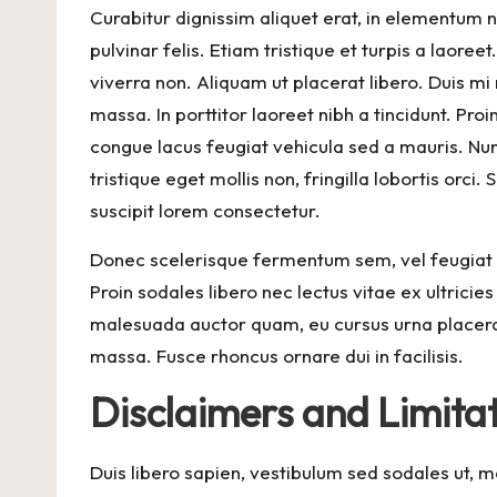
Curabitur dignissim aliquet erat, in elementum ni
pulvinar felis. Etiam tristique et turpis a laore
viverra non. Aliquam ut placerat libero. Duis mi
massa. In porttitor laoreet nibh a tincidunt. Pro
congue lacus feugiat vehicula sed a mauris. Nu
tristique eget mollis non, fringilla lobortis orci.
suscipit lorem consectetur.
Donec scelerisque fermentum sem, vel feugiat 
Proin sodales libero nec lectus vitae ex ultricie
malesuada auctor quam, eu cursus urna placerat 
massa. Fusce rhoncus ornare dui in facilisis.
Disclaimers and Limita
Duis libero sapien, vestibulum sed sodales ut, 