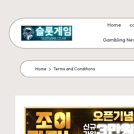
Skip
to
Home
c
content
Gambling Ne
슬
무
료
롯
슬
게
Home
Terms and Conditions
롯
게
임
임