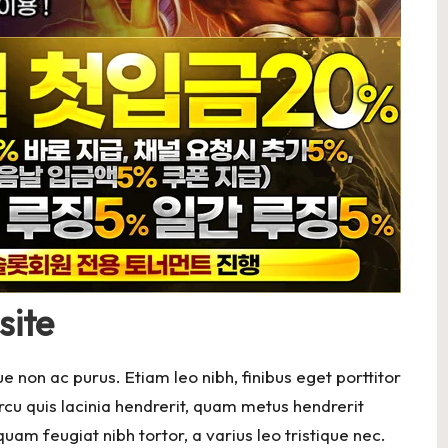
ite
 non ac purus. Etiam leo nibh, finibus eget porttitor
rcu quis lacinia hendrerit, quam metus hendrerit
uam feugiat nibh tortor, a varius leo tristique nec.