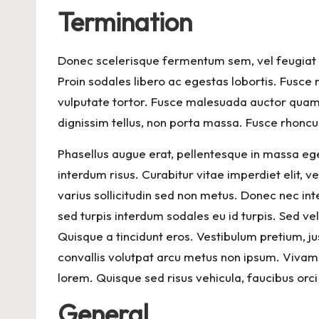
Termination
Donec scelerisque fermentum sem, vel feugiat 
Proin sodales libero ac egestas lobortis. Fusce n
vulputate tortor. Fusce malesuada auctor quam,
dignissim tellus, non porta massa. Fusce rhoncus 
Phasellus augue erat, pellentesque in massa ege
interdum risus. Curabitur vitae imperdiet elit, v
varius sollicitudin sed non metus. Donec nec in
sed turpis interdum sodales eu id turpis. Sed vel
Quisque a tincidunt eros. Vestibulum pretium, jus
convallis volutpat arcu metus non ipsum. Vivamus 
lorem. Quisque sed risus vehicula, faucibus orci 
General