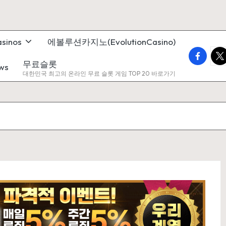
asinos
에볼루션카지노(EvolutionCasino)
faceboo
twi
무료슬롯
ws
대한민국 최고의 온라인 무료 슬롯 게임 TOP 20 바로가기