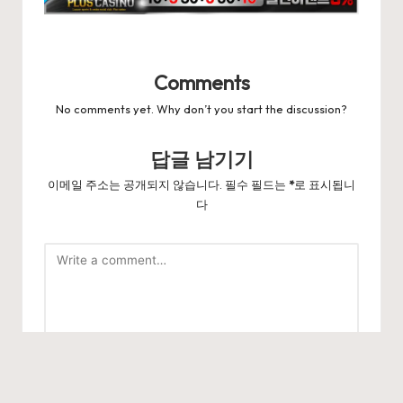
Comments
No comments yet. Why don’t you start the discussion?
답글 남기기
이메일 주소는 공개되지 않습니다.
필수 필드는
*
로 표시됩니
다