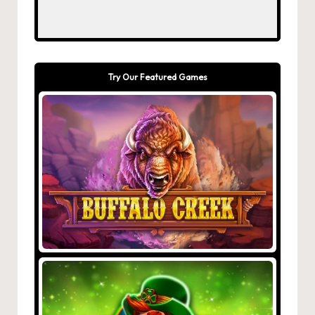
Try Our Featured Games