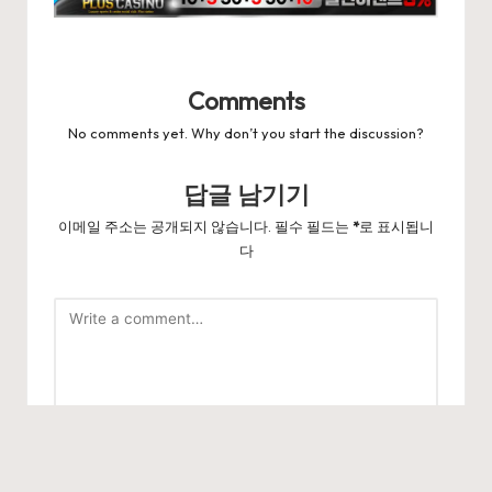
Comments
No comments yet. Why don’t you start the discussion?
답글 남기기
이메일 주소는 공개되지 않습니다.
필수 필드는
*
로 표시됩니
다